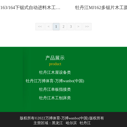
163/164下锯式自动进料木工圆
牡丹江MJ162多锯片木工
锯机
<<
<
1
2
3
>
>>
产品展示
product
牡丹江木屋设备类
牡丹江万搏体育-万搏wanbo(中国)
牡丹江单板指接类
牡丹江木工刨床类
版权所有©2022万搏体育-万搏wanbo(中国) 版权所有
主营区域：
黑龙江
哈尔滨
牡丹江