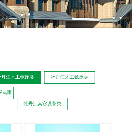
牡丹江木工锯床类
牡丹江木工铣床类
板式家
牡丹江其它设备类