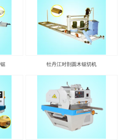
板锯
牡丹江对剖圆木锯切机