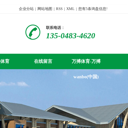
企业分站
|
网站地图
|
RSS
|
XML
|
您有
5
条询盘信息!
135-0483-4620
搏体育
在线留言
万搏体育-万搏
wanbo(中国)