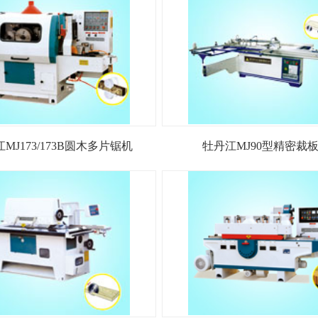
MJ173/173B圆木多片锯机
牡丹江MJ90型精密裁