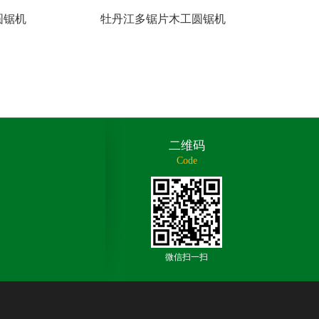
圆锯机
牡丹江多锯片木工圆锯机
二维码
Code
微信扫一扫