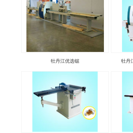
牡丹江优选锯
牡丹江