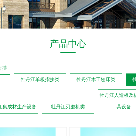
产品中心
万搏
牡丹江单板指接类
牡丹江木工刨床类
牡丹江人造板及
江集成材生产设备
牡丹江刃磨机类
具设备