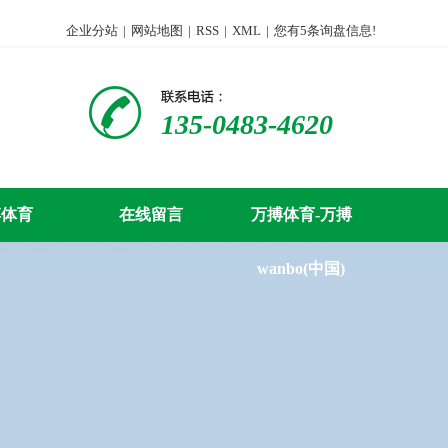
企业分站
|
网站地图
|
RSS
|
XML
|
您有
5
条询盘信息!
135-0483-4620
搏体育
在线留言
万搏体育-万搏
wanbo(中国)