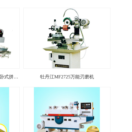
卧式拼板/
牡丹江MF2725万能刃磨机