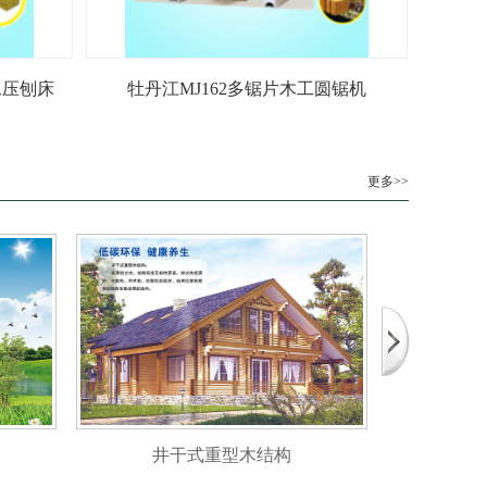
木工压刨床
牡丹江MJ162多锯片木工圆锯机
更多>>
井干式重型木结构
梁