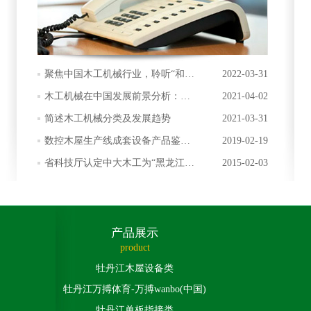
聚焦中国木工机械行业，聆听“和
2022-03-31
友”心声
木工机械在中国发展前景分析：挑
2021-04-02
战与机会并存
简述木工机械分类及发展趋势
2021-03-31
数控木屋生产线成套设备产品鉴定
2019-02-19
会
省科技厅认定中大木工为“黑龙江省
2015-02-03
木屋机械设备工程技术研究中心”
产品展示
product
牡丹江木屋设备类
牡丹江万搏体育-万搏wanbo(中国)
牡丹江单板指接类