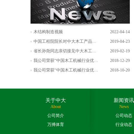
木结构制造视频
2022-04-14
中国工程院院长对中大木工产品给
2019-04-23
予好评
省长孙尧同志亲切接见中大木工总
2019-02-19
经理
我公司荣获“中国木工机械行业优秀
2018-12-29
实木加工机械生产企业”称号
我公司荣获“中国木工机械行业优秀
2018-10-20
科技创新企业”称号
关于中大
新闻资讯
About
News
公司简介
公司动态
万搏体育
行业动态