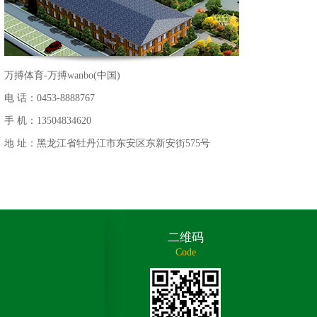
万搏体育-万搏wanbo(中国)
电 话：0453-8888767
手 机：13504834620
地 址：黑龙江省牡丹江市东安区东新安街575号
二维码
Code