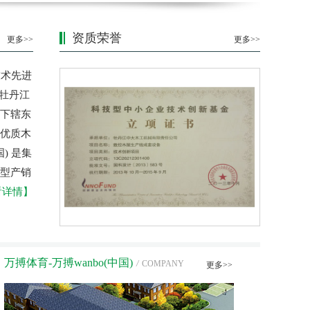
资质荣誉
更多>>
更多>>
技术先进
省牡丹江
下辖东
优质木
) 是集
型产销
看详情】
万搏体育-万搏wanbo(中国)
/
COMPANY
更多>>