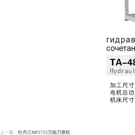
上一篇：
牡丹江MF2725万能刃磨机