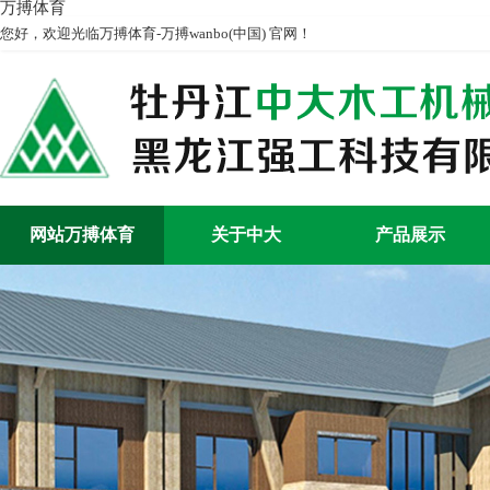
万搏体育
您好，欢迎光临万搏体育-万搏wanbo(中国) 官网！
网站万搏体育
关于中大
产品展示