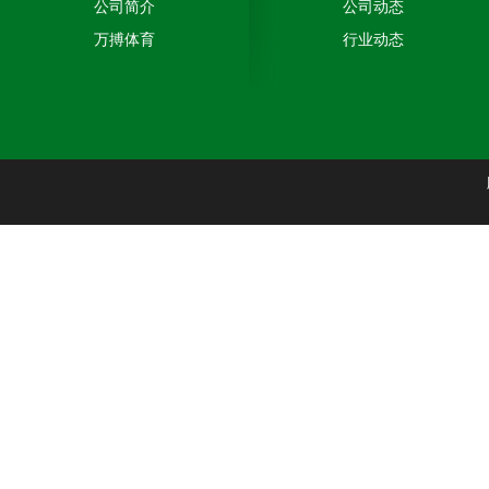
公司简介
公司动态
万搏体育
行业动态