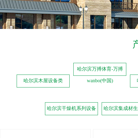
哈尔滨万搏体育-万搏
哈尔滨木屋设备类
wanbo(中国)
哈尔滨干燥机系列设备
哈尔滨集成材生