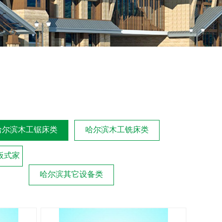
哈尔滨木工锯床类
哈尔滨木工铣床类
板式家
哈尔滨其它设备类