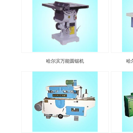
哈尔滨万能圆锯机
哈