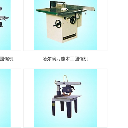
圆锯机
哈尔滨万能木工圆锯机