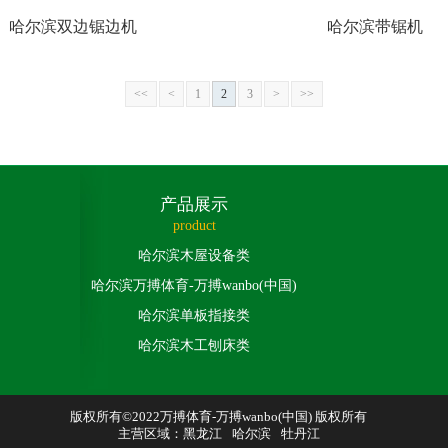
哈尔滨双边锯边机
哈尔滨带锯机
<<
<
1
2
3
>
>>
产品展示
product
哈尔滨木屋设备类
哈尔滨万搏体育-万搏wanbo(中国)
哈尔滨单板指接类
哈尔滨木工刨床类
版权所有©2022万搏体育-万搏wanbo(中国) 版权所有
主营区域：
黑龙江
哈尔滨
牡丹江