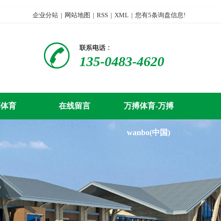
企业分站
|
网站地图
|
RSS
|
XML
|
您有
5
条询盘信息!
135-0483-4620
搏体育
在线留言
万搏体育-万搏
wanbo(中国)