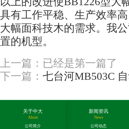
以上的改进使BB1226型
具有工作平稳、生产效率高
大幅面科技木的需求。我公
置的机型。
上一篇：已经是第一篇了
下一篇：
七台河MB503C
关于中大
新闻资讯
About
News
公司简介
公司动态