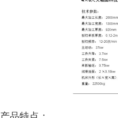
产品特点：