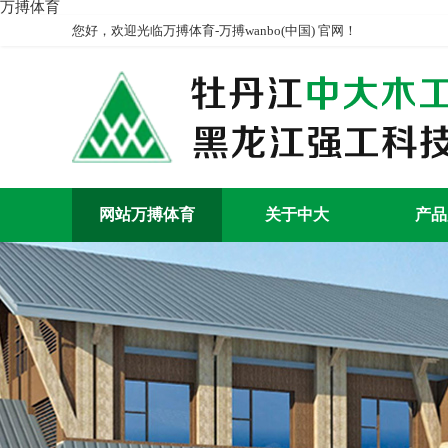
万搏体育
您好，欢迎光临万搏体育-万搏wanbo(中国) 官网！
网站万搏体育
关于中大
产品