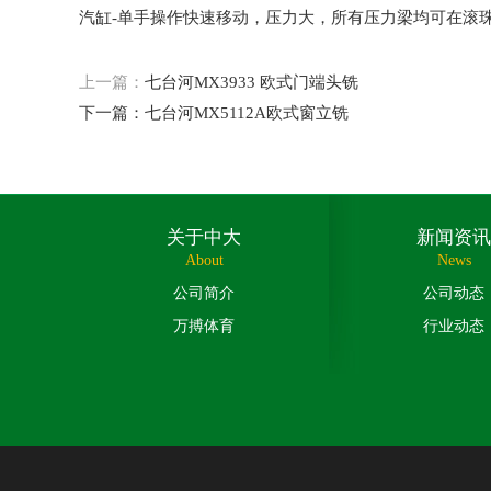
汽缸-单手操作快速移动，压力大，所有压力梁均可在滚
上一篇：
七台河MX3933 欧式门端头铣
下一篇：
七台河MX5112A欧式窗立铣
关于中大
新闻资讯
About
News
公司简介
公司动态
万搏体育
行业动态