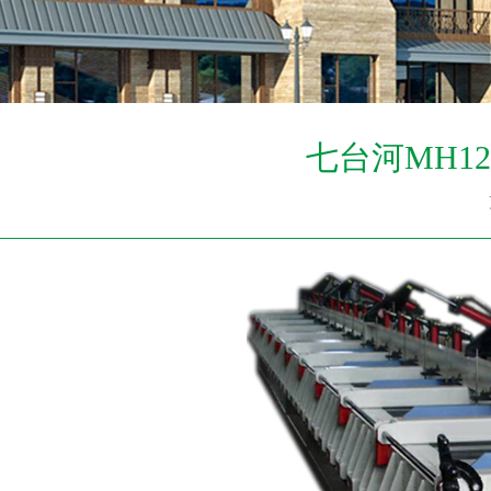
七台河MH1