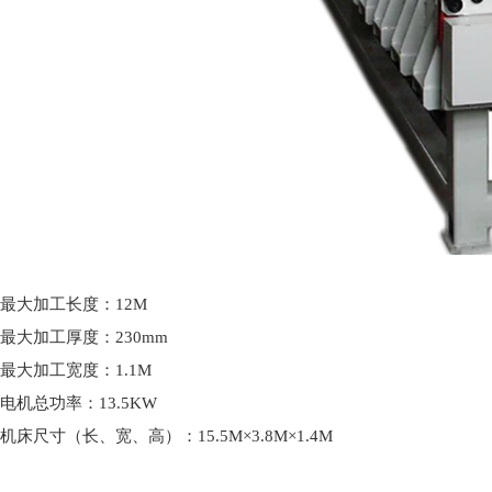
最大加工长度：12M
最大加工厚度：230mm
最大加工宽度：1.1M
电机总功率：13.5KW
机床尺寸（长、宽、高）：15.5M×3.8M×1.4M