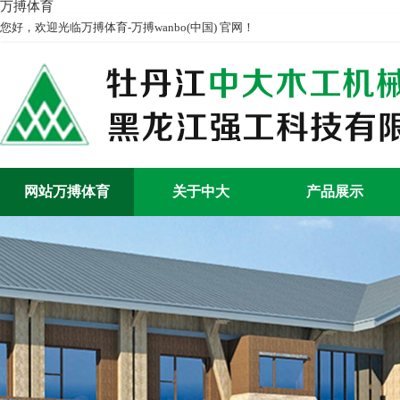
万搏体育
您好，欢迎光临万搏体育-万搏wanbo(中国) 官网！
网站万搏体育
关于中大
产品展示