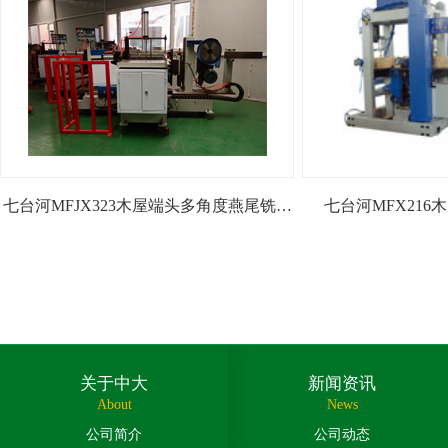
七台河MFJX323木屋端头多角度燕尾铣槽
七台河MFX21
机
关于中大
新闻资讯
About
News
公司简介
公司动态