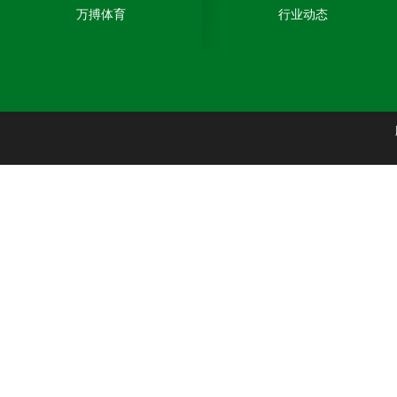
万搏体育
行业动态