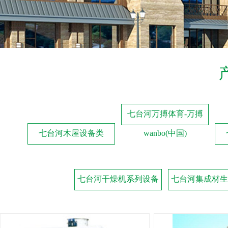
七台河万搏体育-万搏
七台河木屋设备类
wanbo(中国)
七台河干燥机系列设备
七台河集成材生